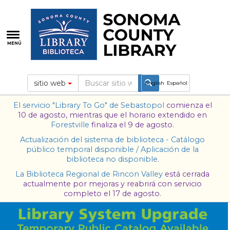
Pasar
al
contenido
principal
MENÚ
sitio web
English
Español
El servicio "Library To Go" de
Sebastopol
comienza el
10 de agosto, mientras que el horario extendido en
Forestville
finaliza el 9 de agosto.
Actualización del sistema de biblioteca - Catálogo
público temporal disponible / Aplicación de la
biblioteca no disponible
.
La Biblioteca Regional de Rincon Valley
está cerrada
actualmente por mejoras y reabrirá con servicio
completo el 17 de agosto.
1 / 9