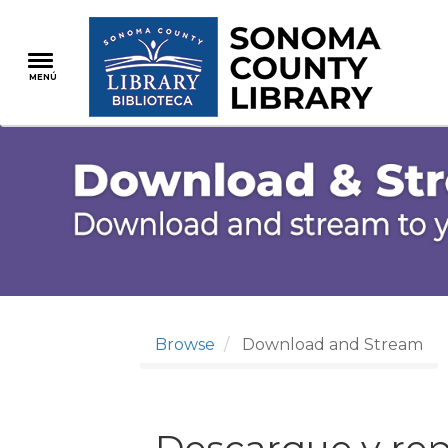
Pasar
al
contenido
MENÚ
principal
Browse
Download and Stream