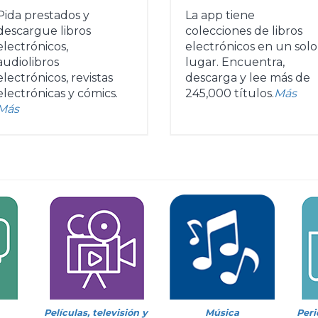
Pida prestados y
La app tiene
descargue libros
colecciones de libros
electrónicos,
electrónicos en un solo
audiolibros
lugar. Encuentra,
electrónicos, revistas
descarga y lee más de
electrónicas y cómics.
245,000 títulos.
Más
Más
Películas, televisión y
Música
Peri