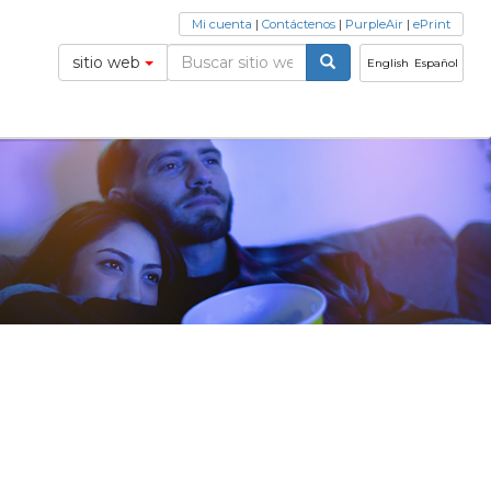
Mi cuenta
|
Contáctenos
|
PurpleAir
|
ePrint
sitio web
English
Español