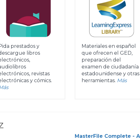
Pida prestados y
Materiales en español
descargue libros
que ofrecen el GED,
electrónicos,
preparación del
audiolibros
examen de ciudadanía
electrónicos, revistas
estadounidense y otras
electrónicas y cómics.
herramientas.
Más
Más
Z
MasterFile Complete - A