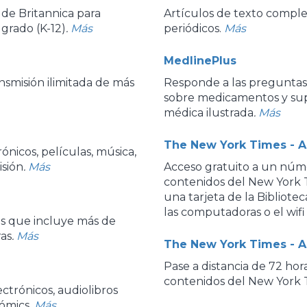
de Britannica para
Artículos de texto complet
 grado (K-12)
.
Más
periódicos.
Más
MedlinePlus
nsmisión ilimitada de más
Responde a las preguntas
sobre medicamentos y sup
médica ilustrada
.
Más
The New York Times - Ac
rónicos, películas, música,
isión
.
Más
Acceso gratuito a un núme
contenidos del New York 
una tarjeta de la Bibliote
las computadoras o el wifi 
as que incluye más de
ras
.
Más
The New York Times - 
Pase a distancia de 72 hora
contenidos del New York 
ctrónicos, audiolibros
cómics
.
Más