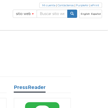
Mi cuenta
|
Contáctenos
|
PurpleAir
|
ePrint
sitio web
English
Español
PressReader