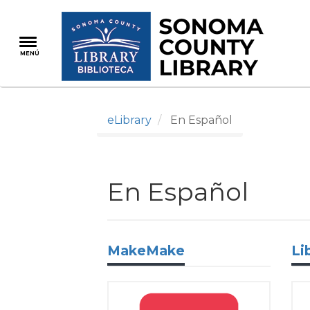
Pasar
al
contenido
MENÚ
principal
eLibrary
En Español
En Español
MakeMake
Li