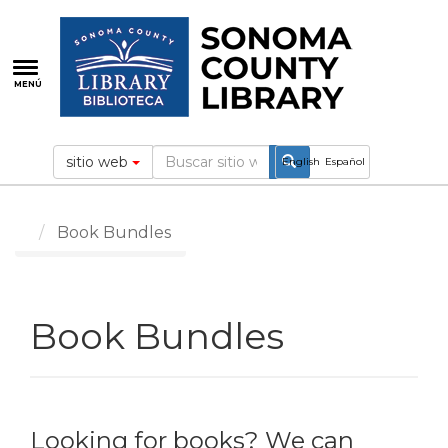
Pasar
al
contenido
principal
MENÚ
sitio web
English
Español
Book Bundles
Book Bundles
Looking for books? We can