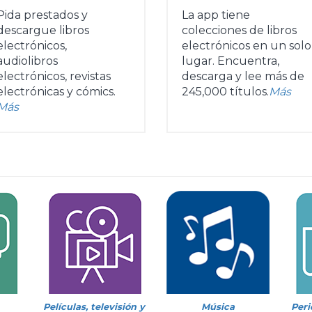
Pida prestados y
La app tiene
descargue libros
colecciones de libros
electrónicos,
electrónicos en un solo
audiolibros
lugar. Encuentra,
electrónicos, revistas
descarga y lee más de
electrónicas y cómics.
245,000 títulos.
Más
Más
Películas, televisión y
Música
Peri