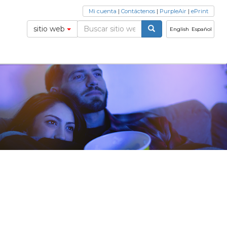
Mi cuenta
|
Contáctenos
|
PurpleAir
|
ePrint
sitio web
English
Español