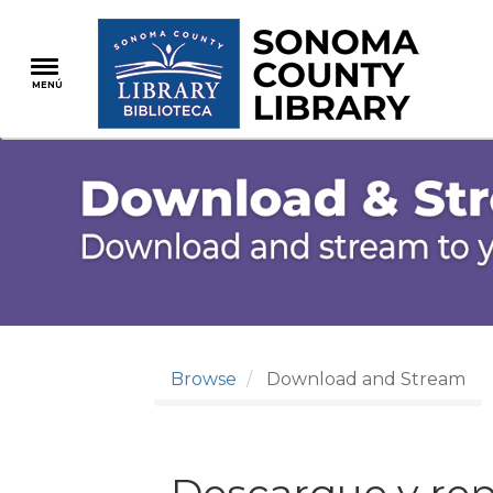
Pasar
al
contenido
MENÚ
principal
Browse
Download and Stream