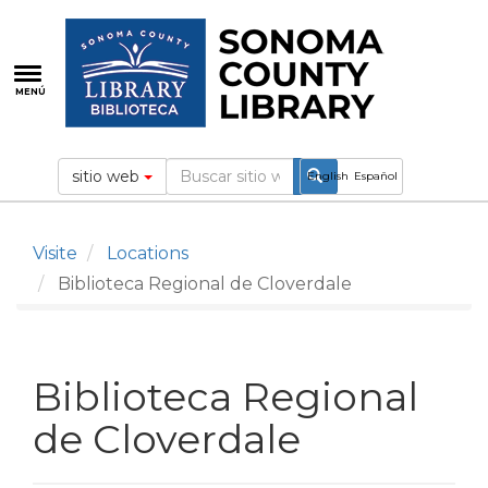
Pasar
al
contenido
principal
MENÚ
sitio web
English
Español
Visite
Locations
Biblioteca Regional de Cloverdale
Biblioteca Regional
de Cloverdale