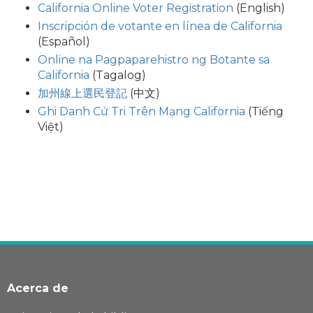
California Online Voter Registration
(English)
Inscripción de votante en línea de California
(Español)
Online na Pagpaparehistro ng Botante sa
California
(Tagalog)
加州線上選民登記
(中文)
Ghi Danh Cử Tri Trên Mạng California
(Tiếng
Việt)
Acerca de