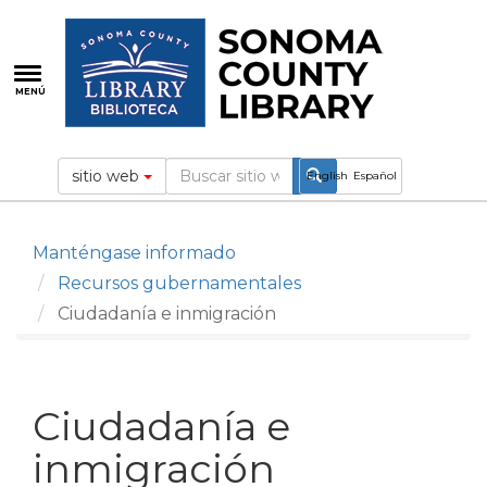
Pasar
al
contenido
principal
MENÚ
sitio web
English
Español
Manténgase informado
Recursos gubernamentales
Ciudadanía e inmigración
Ciudadanía e
inmigración