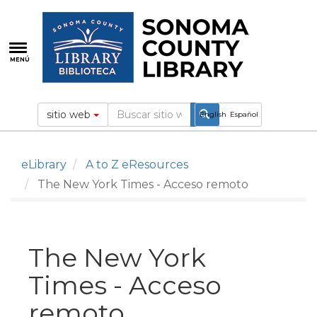
Pasar
al
contenido
principal
MENÚ
sitio web
English
Español
eLibrary
A to Z eResources
The New York Times - Acceso remoto
The New York
Times - Acceso
remoto