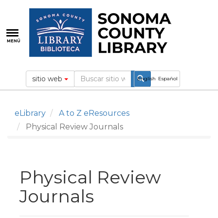
Pasar
al
contenido
principal
MENÚ
sitio web
English
Español
eLibrary
A to Z eResources
Physical Review Journals
Physical Review
Journals