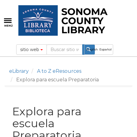
Pasar
al
contenido
principal
MENÚ
sitio web
English
Español
eLibrary
A to Z eResources
Explora para escuela Preparatoria
Explora para
escuela
Preparatoria