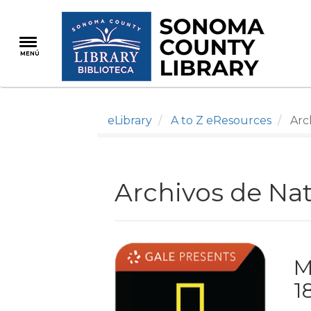
Pasar
al
contenido
MENÚ
principal
eLibrary
A to Z eResources
Arch
Archivos de Nat
M
1