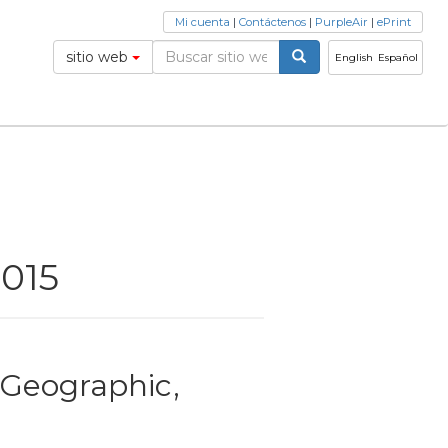
Mi cuenta
|
Contáctenos
|
PurpleAir
|
ePrint
sitio web
English
Español
2015
 Geographic,