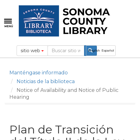
Pasar
al
contenido
principal
MENÚ
sitio web
English
Español
Manténgase informado
Noticias de la biblioteca
Notice of Availability and Notice of Public
Hearing
Plan de Transición