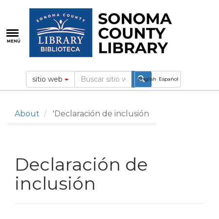
Pasar
al
contenido
principal
MENÚ
sitio web
English
Español
About
'Declaración de inclusión
Declaración de
inclusión