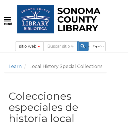
Pasar
al
contenido
principal
MENÚ
sitio web
English
Español
Learn
Local History Special Collections
Colecciones
especiales de
historia local