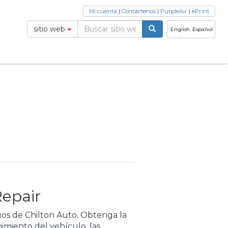
Mi cuenta
|
Contáctenos
|
PurpleAir
|
ePrint
sitio web
English
Español
Repair
guos de Chilton Auto. Obtenga la
imiento del vehículo, las