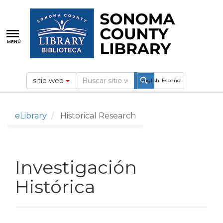
Pasar
al
contenido
principal
MENÚ
sitio web
English
Español
eLibrary
Historical Research
Investigación
Histórica