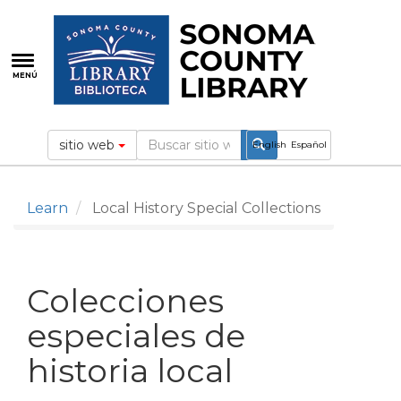
Pasar
al
contenido
principal
MENÚ
sitio web
English
Español
Learn
Local History Special Collections
Colecciones
especiales de
historia local