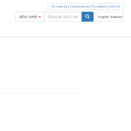
Mi cuenta
|
Contáctenos
|
PurpleAir
|
ePrint
sitio web
English
Español