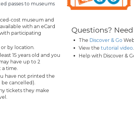
nted passes to museums
duced-cost museum and
 available with an eCard
Questions? Need
with participating
The
Discover & Go
Webs
or by location.
View the
tutorial video
.
least 15 years old and you
Help with Discover & Go
may have up to 2
 a time.
ou have not printed the
o be cancelled).
y tickets they make
vel.