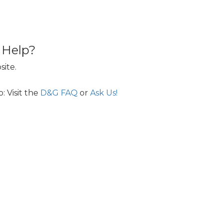
 Help?
ite.
: Visit the
D&G FAQ
or
Ask Us!