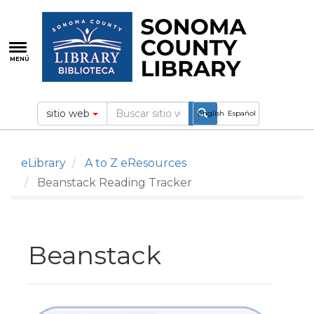
Pasar
al
contenido
principal
MENÚ
sitio web
English
Español
eLibrary
A to Z eResources
Beanstack Reading Tracker
Beanstack