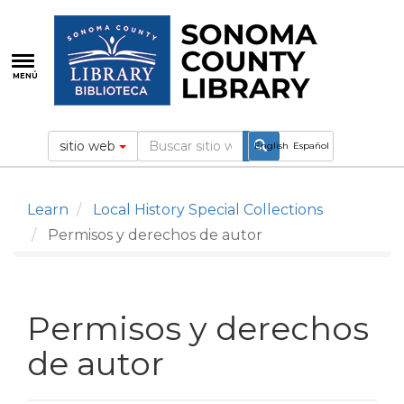
Pasar
al
contenido
principal
MENÚ
sitio web
English
Español
Learn
Local History Special Collections
Permisos y derechos de autor
Permisos y derechos
de autor