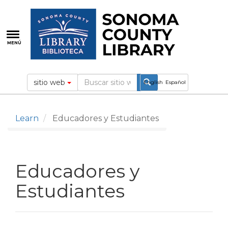
Pasar
al
contenido
principal
MENÚ
sitio web
English
Español
Learn
Educadores y Estudiantes
Educadores y
Estudiantes