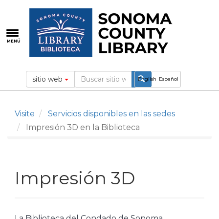
Pasar
al
contenido
principal
MENÚ
sitio web
English
Español
Visite
Servicios disponibles en las sedes
Impresión 3D en la Biblioteca
Impresión 3D
La Biblioteca del Condado de Sonoma