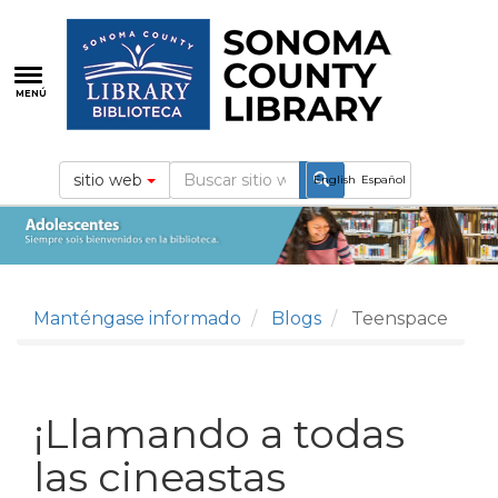
Pasar
al
contenido
principal
MENÚ
sitio web
English
Español
Manténgase informado
Blogs
Teenspace
¡Llamando a todas
las cineastas