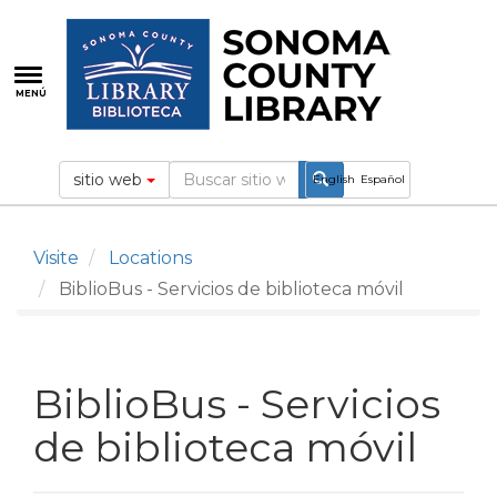
Pasar
al
contenido
principal
MENÚ
sitio web
English
Español
Visite
Locations
BiblioBus - Servicios de biblioteca móvil
BiblioBus - Servicios
de biblioteca móvil