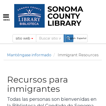
Pasar
al
contenido
principal
MENÚ
sitio web
English
Español
Manténgase informado
Immigrant Resources
Recursos para
inmigrantes
Todas las personas son bienvenidas en
la Biblioteca del Condado de Sonoma,