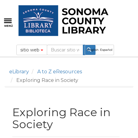
Pasar
al
contenido
principal
MENÚ
sitio web
English
Español
eLibrary
A to Z eResources
Exploring Race in Society
Exploring Race in
Society