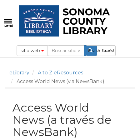
Pasar
al
contenido
principal
MENÚ
sitio web
English
Español
eLibrary
A to Z eResources
Access World News (via NewsBank)
Access World
News (a través de
NewsBank)