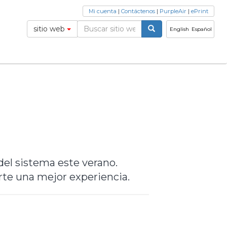
Mi cuenta
|
Contáctenos
|
PurpleAir
|
ePrint
sitio web
English
Español
del sistema este verano.
te una mejor experiencia.