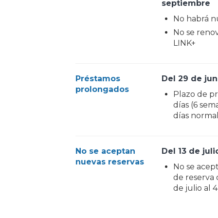
septiembre
No habrá nu
No se reno
LINK+
Préstamos
Del 29 de juni
prolongados
Plazo de p
días (6 sem
días norma
No se aceptan
Del 13 de jul
nuevas reservas
No se acept
de reserva d
de julio al 