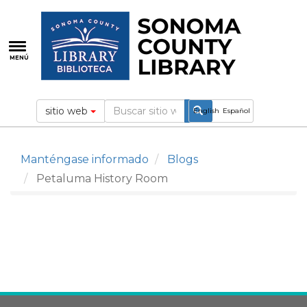
Pasar
al
contenido
principal
MENÚ
sitio web
English
Español
Manténgase informado
Blogs
Petaluma History Room