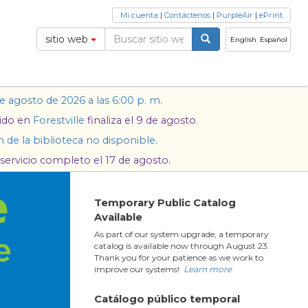
Mi cuenta
|
Contáctenos
|
PurpleAir
|
ePrint
sitio web
English
Español
 agosto de 2026 a las 6:00 p. m.
dido en
Forestville
finaliza el 9 de agosto.
n de la biblioteca no disponible
.
servicio completo el 17 de agosto.
Temporary Public Catalog
Available
As part of our system upgrade, a temporary
catalog is available now through August 23.
Thank you for your patience as we work to
improve our systems!
Learn more
Catálogo público temporal