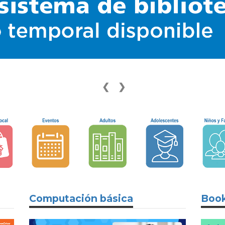
❮
❯
Computación básica
Book