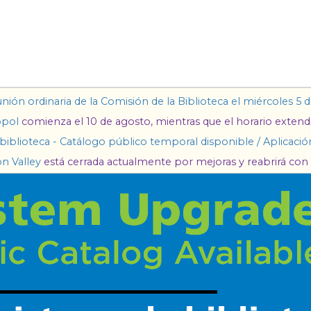
n ordinaria de la Comisión de la Biblioteca el miércoles 5 de
opol
comienza el 10 de agosto, mientras que el horario exten
 biblioteca - Catálogo público temporal disponible / Aplicació
on Valley
está cerrada actualmente por mejoras y reabrirá con 